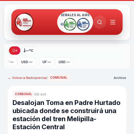
SEÑALES AL AIRE
🌡
—°C
UF —
USD —
UF —
USD —
← Volver a
Radioprensa
/
Archivo
COMUNAL
02-oct
COMUNAL
Desalojan Toma en Padre Hurtado
ubicada donde se construirá una
estación del tren Melipilla-
Estación Central