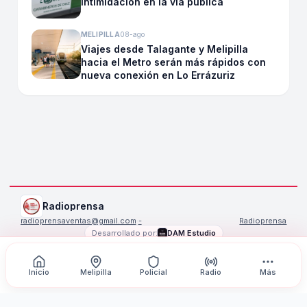
intimidación en la vía pública
MELIPILLA
08-ago
Viajes desde Talagante y Melipilla
hacia el Metro serán más rápidos con
nueva conexión en Lo Errázuriz
Radioprensa
radioprensaventas@gmail.com
·
-
Radioprensa
Desarrollado por:
DAM Estudio
©
2026
Radioprensa
. Todos los derechos reservados.
Inicio
Melipilla
Policial
Radio
Más