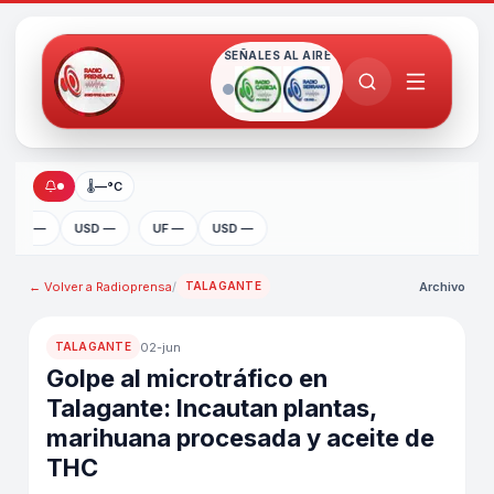
SEÑALES AL AIRE
🌡
—°C
UF —
USD —
UF —
USD —
← Volver a
Radioprensa
/
Archivo
TALAGANTE
02-jun
TALAGANTE
Golpe al microtráfico en
Talagante: Incautan plantas,
marihuana procesada y aceite de
THC