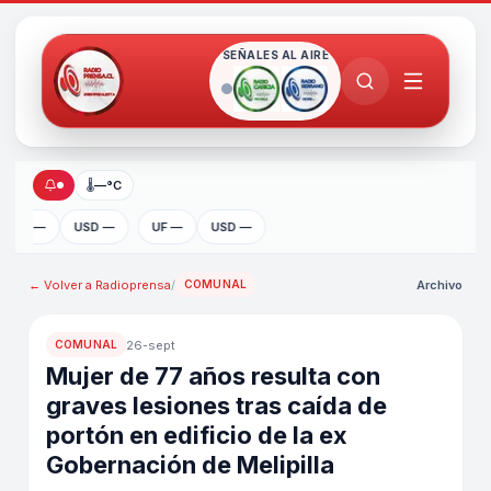
SEÑALES AL AIRE
🌡
—°C
UF —
USD —
UF —
USD —
← Volver a
Radioprensa
/
Archivo
COMUNAL
26-sept
COMUNAL
Mujer de 77 años resulta con
graves lesiones tras caída de
portón en edificio de la ex
Gobernación de Melipilla