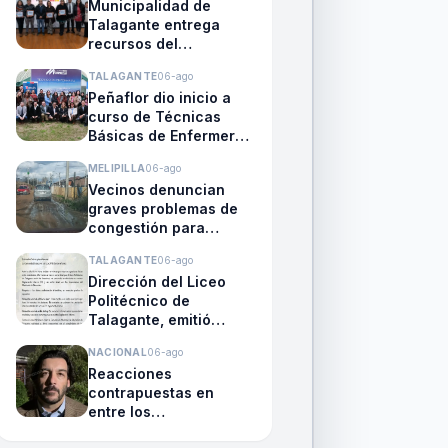
Municipalidad de
Talagante entrega
recursos del
Foncodelo 2026 a 17
TALAGANTE
06-ago
organizaciones
Peñaflor dio inicio a
sociales
curso de Técnicas
Básicas de Enfermería
para fortalecer la
MELIPILLA
06-ago
empleabilidad de
Vecinos denuncian
vecinos
graves problemas de
congestión para
ingresar a Melipilla y
TALAGANTE
06-ago
exigen soluciones
Dirección del Liceo
viales
Politécnico de
Talagante, emitió
comunicado tras riñas
NACIONAL
06-ago
entre estudiantes
Reacciones
dentro y fuera del
contrapuestas en
Liceo del
entre los
establecimiento
parlamentarios del