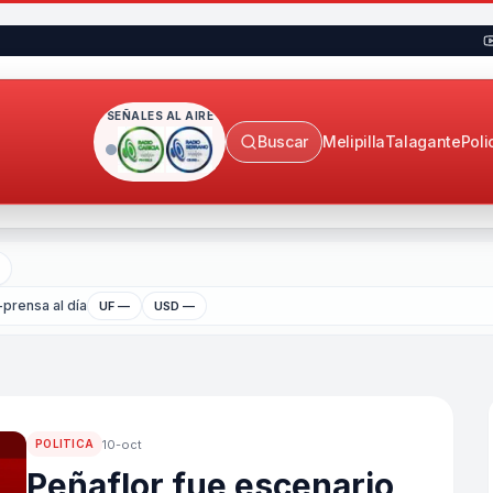
SEÑALES AL AIRE
Buscar
Melipilla
Talagante
Poli
prensa al día
UF —
USD —
10-oct
POLITICA
Peñaflor fue escenario