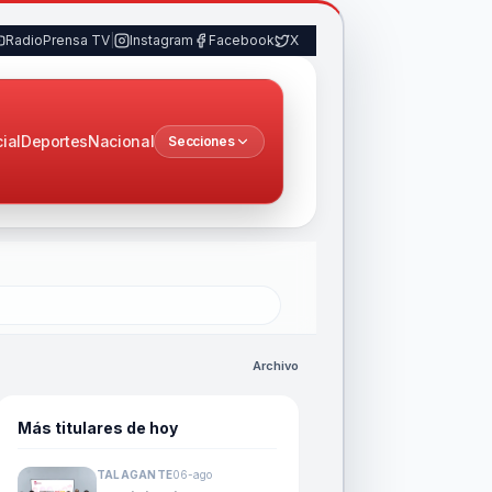
RadioPrensa TV
|
Instagram
Facebook
X
cial
Deportes
Nacional
Secciones
Archivo
Más titulares de hoy
TALAGANTE
06-ago