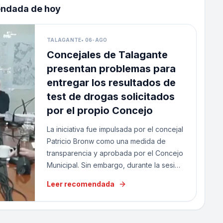
endada de hoy
TALAGANTE
•
06-AGO
Concejales de Talagante
presentan problemas para
entregar los resultados de
test de drogas solicitados
por el propio Concejo
La iniciativa fue impulsada por el concejal
Patricio Bronw como una medida de
transparencia y aprobada por el Concejo
Municipal. Sin embargo, durante la sesión
de este martes, dos ediles informaron
Leer recomendada
que tuvieron problemas para tomarse la
mue