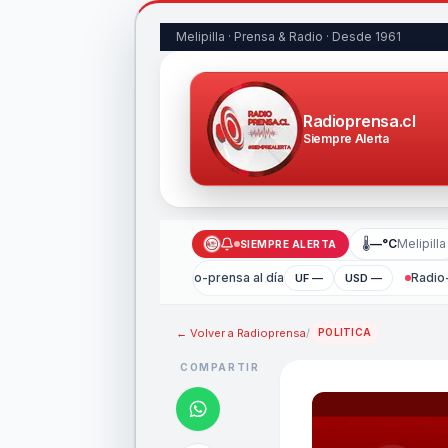
Melipilla · Prensa & Radio · Desde 1961
Radioprensa.cl
Siempre Alerta
🌡
—°C
Melipilla
SIEMPRE ALERTA
Radio-prensa al día
Radio-
UF —
USD —
← Volver a
Radioprensa
/
POLITICA
COMPARTIR