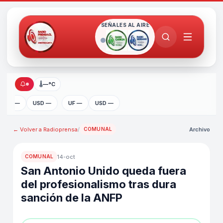
SEÑALES AL AIRE
🌡
—°C
UF —
USD —
UF —
USD —
← Volver a
Radioprensa
/
Archivo
COMUNAL
14-oct
COMUNAL
San Antonio Unido queda fuera
del profesionalismo tras dura
sanción de la ANFP