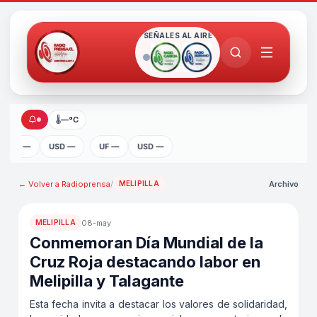
SEÑALES AL AIRE
🌡
—°C
UF —
USD —
UF —
USD —
← Volver a
Radioprensa
/
Archivo
MELIPILLA
08-may
MELIPILLA
Conmemoran Día Mundial de la
Cruz Roja destacando labor en
Melipilla y Talagante
Esta fecha invita a destacar los valores de solidaridad,